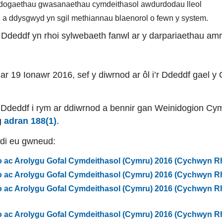
ddogaethau gwasanaethau cymdeithasol awdurdodau lleol
i a ddysgwyd yn sgil methiannau blaenorol o fewn y system.
r Ddeddf yn rhoi sylwebaeth fanwl ar y darpariaethau amr
ar 19 Ionawr 2016, sef y diwrnod ar ôl i’r Ddeddf gael y
 y Ddeddf i rym ar ddiwrnod a bennir gan Weinidogion 
g
adran 188(1)
.
di eu gwneud:
ac Arolygu Gofal Cymdeithasol (Cymru) 2016 (Cychwyn Rhi
ac Arolygu Gofal Cymdeithasol (Cymru) 2016 (Cychwyn Rhi
ac Arolygu Gofal Cymdeithasol (Cymru) 2016 (Cychwyn Rhi
ac Arolygu Gofal Cymdeithasol (Cymru) 2016 (Cychwyn Rhi