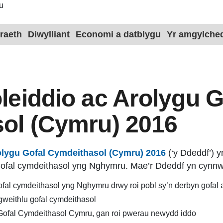
u
raeth
Diwylliant
Economi a datblygu
Yr amgylche
eiddio ac Arolygu G
ol (Cymru) 2016
olygu Gofal Cymdeithasol (Cymru) 2016
(‘y Ddeddf’) y
u gofal cymdeithasol yng Nghymru. Mae’r Ddeddf yn cynn
ofal cymdeithasol yng Nghymru drwy roi pobl sy’n derbyn gofal 
 gweithlu gofal cymdeithasol
Gofal Cymdeithasol Cymru, gan roi pwerau newydd iddo