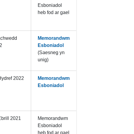
Esboniadol
heb fod ar gael
achwedd
Memorandwm
2
Esboniadol
(Saesneg yn
unig)
Hydref 2022
Memorandwm
Esboniadol
brill 2021
Memorandwm
Esboniadol
heb fod ar gael