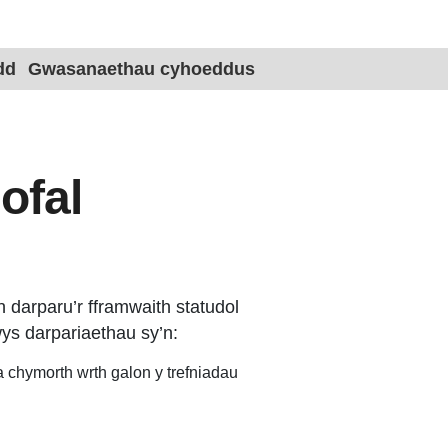
Site title 
dd
Gwasanaethau cyhoeddus
ofal
n darparu’r fframwaith statudol
wys darpariaethau sy’n:
a chymorth wrth galon y trefniadau