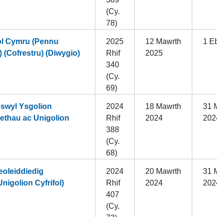
(Cy.
78)
ol Cymru (Pennu
2025
12 Mawrth
1 Eb
 (Cofrestru) (Diwygio)
Rhif
2025
340
(Cy.
69)
swyl Ysgolion
2024
18 Mawrth
31 
ethau ac Unigolion
Rhif
2024
202
388
(Cy.
68)
oleiddiedig
2024
20 Mawrth
31 
igolion Cyfrifol)
Rhif
2024
202
407
(Cy.