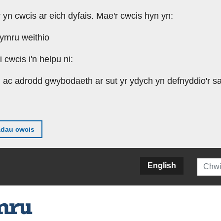
r yn cwcis ar eich dyfais. Mae'r cwcis hyn yn:
Cymru weithio
cwcis i'n helpu ni:
u ac adrodd gwybodaeth ar sut yr ydych yn defnyddio'r sa
adau cwcis
Searc
English