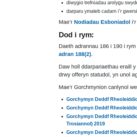
diwygio trefniadau arolygu swy
darparu ymateb cadarn i’r gwers
Mae’r
Nodiadau Esboniadol
i’
Dod i rym:
Daeth adrannau 186 i 190 i rym 
adran 188(2)
.
Daw holl ddarpariaethau eraill
drwy offeryn statudol, yn unol a
Mae’r Gorchmynion canlynol we
Gorchymyn Deddf Rheoleiddio 
Gorchymyn Deddf Rheoleiddio 
Gorchymyn Deddf Rheoleiddio 
Trosiannol) 2019
Gorchymyn Deddf Rheoleiddio 