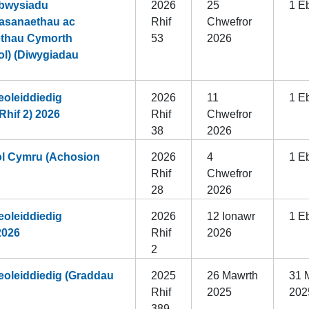
bwysiadu
2026
25
1 Eb
wasanaethau ac
Rhif
Chwefror
aethau Cymorth
53
2026
l) (Diwygiadau
oleiddiedig
2026
11
1 Eb
Rhif 2) 2026
Rhif
Chwefror
38
2026
ol Cymru (Achosion
2026
4
1 Eb
Rhif
Chwefror
28
2026
oleiddiedig
2026
12 Ionawr
1 Eb
2026
Rhif
2026
2
oleiddiedig (Graddau
2025
26 Mawrth
31 
Rhif
2025
202
389