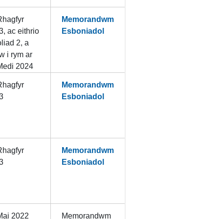
Rhagfyr
Memorandwm
, ac eithrio
Esboniadol
liad 2, a
w i rym ar
Medi 2024
Rhagfyr
Memorandwm
3
Esboniadol
Rhagfyr
Memorandwm
3
Esboniadol
Mai 2022
Memorandwm