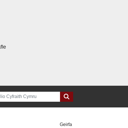
fle
h
Geirfa