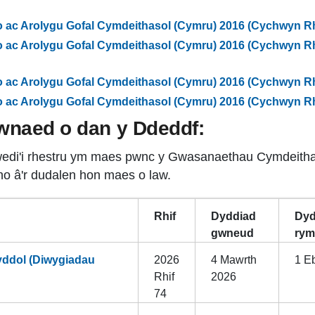
ac Arolygu Gofal Cymdeithasol (Cymru) 2016 (Cychwyn Rhi
ac Arolygu Gofal Cymdeithasol (Cymru) 2016 (Cychwyn Rhi
ac Arolygu Gofal Cymdeithasol (Cymru) 2016 (Cychwyn Rhi
ac Arolygu Gofal Cymdeithasol (Cymru) 2016 (Cychwyn Rhi
 wnaed o dan y Ddeddf:
edi'i rhestru ym maes pwnc y Gwasanaethau Cymdeithaso
no â'r dudalen hon maes o law.
Rhif
Dyddiad
Dyd
gwneud
rym
yddol (Diwygiadau
2026
4 Mawrth
1 Eb
Rhif
2026
74