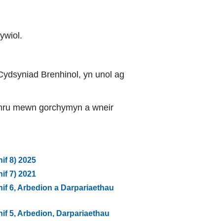
ywiol.
 Cydsyniad Brenhinol, yn unol ag
Cymru mewn gorchymyn a wneir
f 8) 2025
f 7) 2021
f 6, Arbedion a Darpariaethau
f 5, Arbedion, Darpariaethau