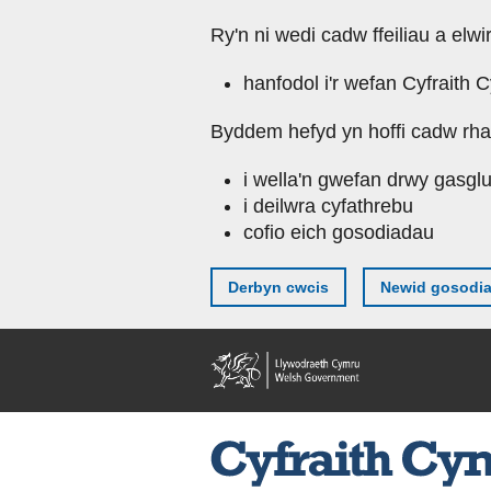
Ry'n ni wedi cadw ffeiliau a elwi
hanfodol i'r wefan Cyfraith 
Byddem hefyd yn hoffi cadw rhai 
i wella'n gwefan drwy gasgl
i deilwra cyfathrebu
cofio eich gosodiadau
Derbyn cwcis
Newid gosodi
Skip to main content