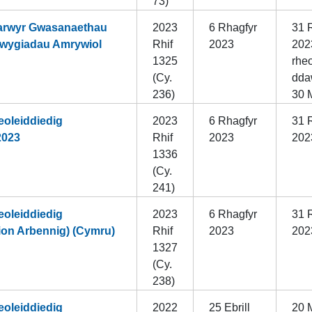
73)
parwyr Gwasanaethau
2023
6 Rhagfyr
31 
wygiadau Amrywiol
Rhif
2023
2023
1325
rheo
(Cy.
dda
236)
30 
oleiddiedig
2023
6 Rhagfyr
31 
2023
Rhif
2023
202
1336
(Cy.
241)
oleiddiedig
2023
6 Rhagfyr
31 
on Arbennig) (Cymru)
Rhif
2023
202
1327
(Cy.
238)
oleiddiedig
2022
25 Ebrill
20 