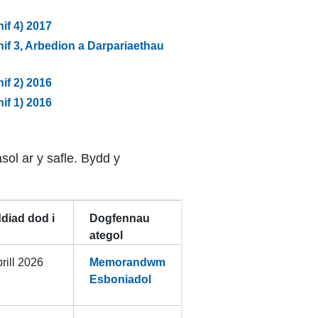
f 4) 2017
f 3, Arbedion a Darpariaethau
f 2) 2016
f 1) 2016
l ar y safle. Bydd y
diad dod i
Dogfennau
ategol
rill 2026
Memorandwm
Esboniadol