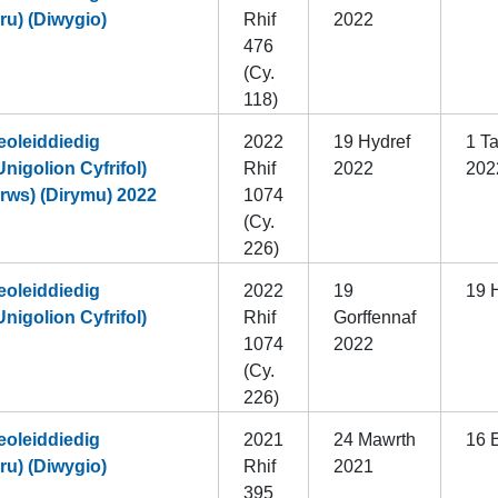
u) (Diwygio)
Rhif
2022
476
(Cy.
118)
oleiddiedig
2022
19 Hydref
1 T
igolion Cyfrifol)
Rhif
2022
202
irws) (Dirymu) 2022
1074
(Cy.
226)
oleiddiedig
2022
19
19 
igolion Cyfrifol)
Rhif
Gorffennaf
1074
2022
(Cy.
226)
oleiddiedig
2021
24 Mawrth
16 E
u) (Diwygio)
Rhif
2021
395