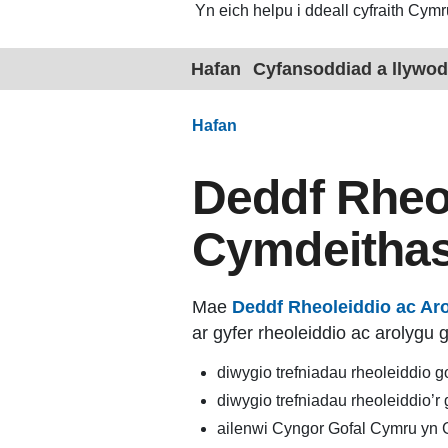
Yn eich helpu i ddeall cyfraith Cymr
Hafan
Cyfansoddiad a llywod
Hafan
Deddf Rheol
Cymdeithas
Mae
Deddf Rheoleiddio ac Ar
ar gyfer rheoleiddio ac arolyg
diwygio trefniadau rheoleiddio g
diwygio trefniadau rheoleiddio’r
ailenwi Cyngor Gofal Cymru yn 