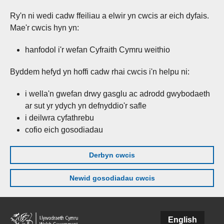
Ry'n ni wedi cadw ffeiliau a elwir yn cwcis ar eich dyfais.
Mae'r cwcis hyn yn:
hanfodol i'r wefan Cyfraith Cymru weithio
Byddem hefyd yn hoffi cadw rhai cwcis i'n helpu ni:
i wella'n gwefan drwy gasglu ac adrodd gwybodaeth
ar sut yr ydych yn defnyddio'r safle
i deilwra cyfathrebu
cofio eich gosodiadau
Derbyn cwcis
Newid gosodiadau cwcis
Skip to main content
English