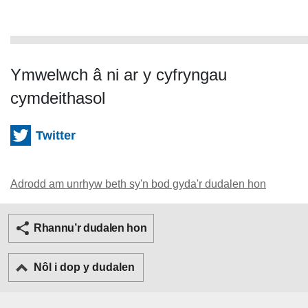
Ymwelwch â ni ar y cyfryngau
cymdeithasol
Twitter
Adrodd am unrhyw beth sy'n bod gyda'r dudalen hon
Twitter
Facebook
Rhannu’r dudalen hon
Nôl i dop y dudalen