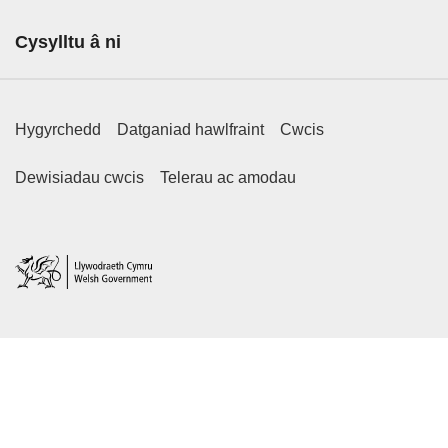
Cysylltu â ni
Footer Primary Links
Hygyrchedd
Datganiad hawlfraint
Cwcis
Footer Secondary Links
Dewisiadau cwcis
Telerau ac amodau
Home