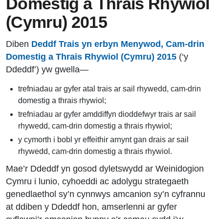
Domestig a Thrais Rhywiol
(Cymru) 2015
Diben
Deddf Trais yn erbyn Menywod, Cam-drin
Domestig a Thrais Rhywiol (Cymru) 2015
(‘y
Ddeddf’) yw gwella—
trefniadau ar gyfer atal trais ar sail rhywedd, cam-drin
domestig a thrais rhywiol;
trefniadau ar gyfer amddiffyn dioddefwyr trais ar sail
rhywedd, cam-drin domestig a thrais rhywiol;
y cymorth i bobl yr effeithir arnynt gan drais ar sail
rhywedd, cam-drin domestig a thrais rhywiol.
Mae’r Ddeddf yn gosod dyletswydd ar Weinidogion
Cymru i lunio, cyhoeddi ac adolygu strategaeth
genedlaethol sy’n cynnwys amcanion sy’n cyfrannu
at ddiben y Ddeddf hon, amserlenni ar gyfer