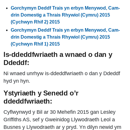
Gorchymyn Deddf Trais yn erbyn Menywod, Cam-
drin Domestig a Thrais Rhywiol (Cymru) 2015
(Cychwyn Rhif 2) 2015
Gorchymyn Deddf Trais yn erbyn Menywod, Cam-
drin Domestig a Thrais Rhywiol (Cymru) 2015
(Cychwyn Rhif 1) 2015
Is-ddeddfwriaeth a wnaed o dan y
Ddeddf:
Ni wnaed unrhyw is-ddeddfwriaeth o dan y Ddeddf
hyd yn hyn.
Ystyriaeth y Senedd o’r
ddeddfwriaeth:
Cyflwynwyd y Bil ar 30 Mehefin 2015 gan Lesley
Griffiths AS, sef y Gweinidog Llywodraeth Leol a
Busnes y Llywodraeth ar y pryd. Yn dilyn newid ym