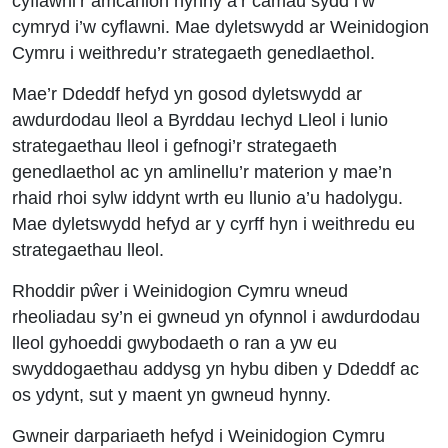
cyflawni’r amcanion hynny a’r camau sydd i’w
cymryd i’w cyflawni. Mae dyletswydd ar Weinidogion
Cymru i weithredu’r strategaeth genedlaethol.
Mae’r Ddeddf hefyd yn gosod dyletswydd ar
awdurdodau lleol a Byrddau Iechyd Lleol i lunio
strategaethau lleol i gefnogi’r strategaeth
genedlaethol ac yn amlinellu’r materion y mae’n
rhaid rhoi sylw iddynt wrth eu llunio a’u hadolygu.
Mae dyletswydd hefyd ar y cyrff hyn i weithredu eu
strategaethau lleol.
Rhoddir pŵer i Weinidogion Cymru wneud
rheoliadau sy’n ei gwneud yn ofynnol i awdurdodau
lleol gyhoeddi gwybodaeth o ran a yw eu
swyddogaethau addysg yn hybu diben y Ddeddf ac
os ydynt, sut y maent yn gwneud hynny.
Gwneir darpariaeth hefyd i Weinidogion Cymru