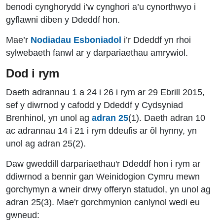
benodi cynghorydd i’w cynghori a’u cynorthwyo i
gyflawni diben y Ddeddf hon.
Mae’r
Nodiadau Esboniadol
i’r Ddeddf yn rhoi
sylwebaeth fanwl ar y darpariaethau amrywiol.
Dod i rym
Daeth adrannau 1 a 24 i 26 i rym ar 29 Ebrill 2015,
sef y diwrnod y cafodd y Ddeddf y Cydsyniad
Brenhinol, yn unol ag
adran 25
(1). Daeth adran 10
ac adrannau 14 i 21 i rym ddeufis ar ôl hynny, yn
unol ag adran 25(2).
Daw gweddill darpariaethau'r Ddeddf hon i rym ar
ddiwrnod a bennir gan Weinidogion Cymru mewn
gorchymyn a wneir drwy offeryn statudol, yn unol ag
adran 25(3). Mae'r gorchmynion canlynol wedi eu
gwneud: