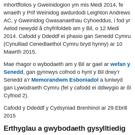
mhortffolios y Gweinidogion ym mis Medi 2014, fe
wnaeth y Prif Weinidog awdurdodi Leighton Andrews
AC, y Gweinidog Gwasanaethau Cyhoeddus, i fod yr
Aelod newydd â chyfrifoldeb am y Bil, o 12 Medi
2014. Cafodd y Ddeddf ei phasio gan Senedd Cymru
(Cynulliad Cenedlaethol Cymru bryd hynny) ar 10
Mawrth 2015.
Mae rhagor o wybodaeth am y Bil ar gael ar
wefan y
Senedd
, gan gynnwys cofnod o hynt y Bil drwy’r
Senedd a’r
Memorandwm Esboniadol
a luniwyd
gan Lywodraeth Cymru (fel y cafodd ei ddiwygio ar ôl
Cyfnod 2).
Cafodd y Ddeddf y Cydsyniad Brenhinol ar 29 Ebrill
2015
Erthyglau a gwybodaeth gysylltiedig