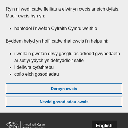
Ry'n ni wedi cadw ffeiliau a elwir yn cwcis ar eich dyfais.
Mae'r cwcis hyn yn:
hanfodol i'r wefan Cyfraith Cymru weithio
Byddem hefyd yn hoffi cadw rhai cwcis i'n helpu ni:
i wella'n gwefan drwy gasglu ac adrodd gwybodaeth
ar sut yr ydych yn defnyddio'r safle
i deilwra cyfathrebu
cofio eich gosodiadau
Derbyn cwcis
Newid gosodiadau cwcis
Skip to main content
English