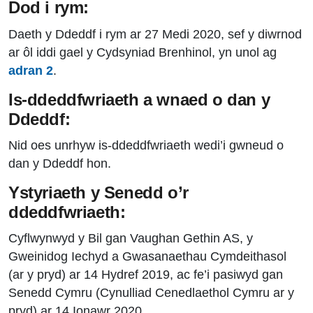
Dod i rym:
Daeth y Ddeddf i rym ar 27 Medi 2020, sef y diwrnod
ar ôl iddi gael y Cydsyniad Brenhinol, yn unol ag
adran 2
.
Is-ddeddfwriaeth a wnaed o dan y
Ddeddf:
Nid oes unrhyw is-ddeddfwriaeth wedi’i gwneud o
dan y Ddeddf hon.
Ystyriaeth y Senedd o’r
ddeddfwriaeth:
Cyflwynwyd y Bil gan Vaughan Gethin AS, y
Gweinidog Iechyd a Gwasanaethau Cymdeithasol
(ar y pryd) ar 14 Hydref 2019, ac fe’i pasiwyd gan
Senedd Cymru (Cynulliad Cenedlaethol Cymru ar y
pryd) ar 14 Ionawr 2020.