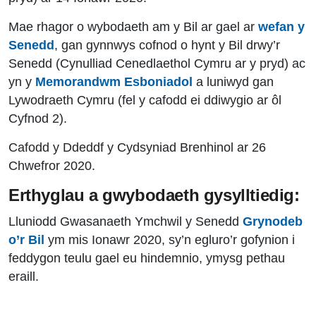
Mae rhagor o wybodaeth am y Bil ar gael ar
wefan y
Senedd
, gan gynnwys cofnod o hynt y Bil drwy’r
Senedd (Cynulliad Cenedlaethol Cymru ar y pryd) ac
yn y
Memorandwm Esboniadol
a luniwyd gan
Lywodraeth Cymru (fel y cafodd ei ddiwygio ar ôl
Cyfnod 2).
Cafodd y Ddeddf y Cydsyniad Brenhinol ar 26
Chwefror 2020.
Erthyglau a gwybodaeth gysylltiedig:
Lluniodd Gwasanaeth Ymchwil y Senedd
Grynodeb
o’r Bil
ym mis Ionawr 2020, sy’n egluro’r gofynion i
feddygon teulu gael eu hindemnio, ymysg pethau
eraill.