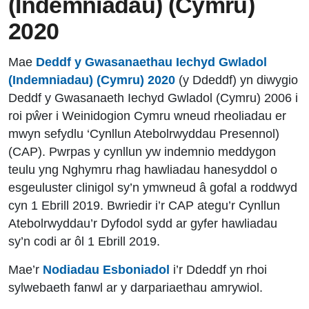
(Indemniadau) (Cymru)
2020
Mae
Deddf y Gwasanaethau Iechyd Gwladol
(Indemniadau) (Cymru) 2020
(y Ddeddf) yn diwygio
Deddf y Gwasanaeth Iechyd Gwladol (Cymru) 2006 i
roi pŵer i Weinidogion Cymru wneud rheoliadau er
mwyn sefydlu ‘Cynllun Atebolrwyddau Presennol)
(CAP). Pwrpas y cynllun yw indemnio meddygon
teulu yng Nghymru rhag hawliadau hanesyddol o
esgeuluster clinigol sy’n ymwneud â gofal a roddwyd
cyn 1 Ebrill 2019. Bwriedir i’r CAP ategu’r Cynllun
Atebolrwyddau’r Dyfodol sydd ar gyfer hawliadau
sy’n codi ar ôl 1 Ebrill 2019.
Mae’r
Nodiadau Esboniadol
i’r Ddeddf yn rhoi
sylwebaeth fanwl ar y darpariaethau amrywiol.