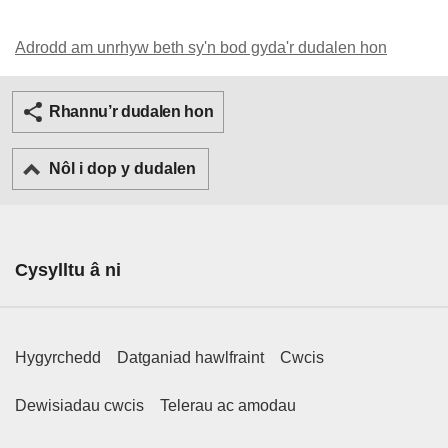
Adrodd am unrhyw beth sy'n bod gyda'r dudalen hon
Twitter
Facebook
Rhannu’r dudalen hon
Nôl i dop y dudalen
Cysylltu â ni
Footer Primary Links
Hygyrchedd
Datganiad hawlfraint
Cwcis
Footer Secondary Links
Dewisiadau cwcis
Telerau ac amodau