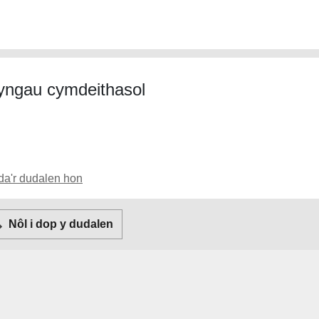
ryngau cymdeithasol
da'r dudalen hon
witter
Facebook
E-bost
Nôl i dop y dudalen
 Links