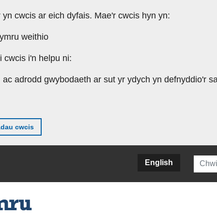
r yn cwcis ar eich dyfais. Mae'r cwcis hyn yn:
Cymru weithio
cwcis i'n helpu ni:
u ac adrodd gwybodaeth ar sut yr ydych yn defnyddio'r sa
adau cwcis
Searc
English