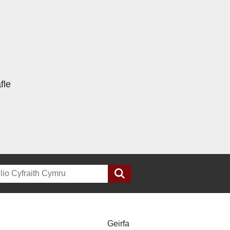
fle
h
Geirfa