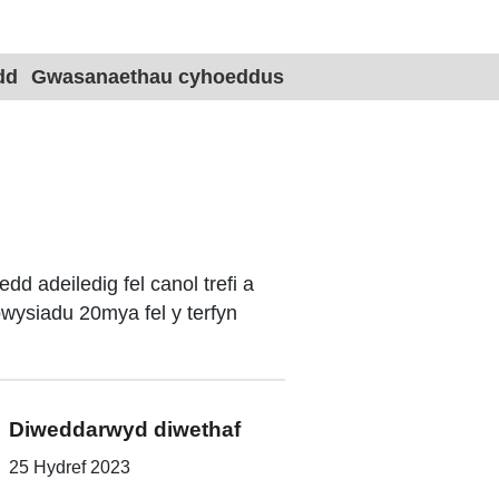
Site title 
dd
Gwasanaethau cyhoeddus
 adeiledig fel canol trefi a
bwysiadu 20mya fel y terfyn
Diweddarwyd diwethaf
25 Hydref 2023