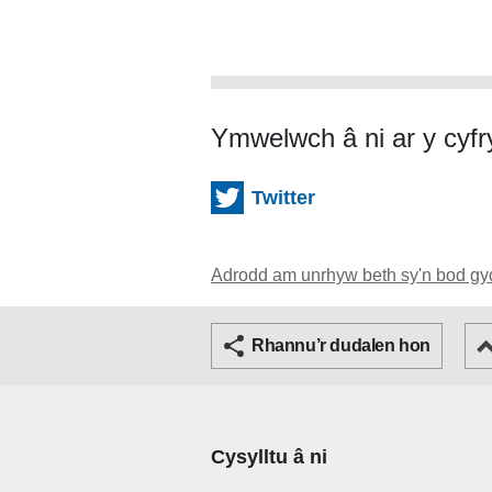
Ymwelwch â ni ar y cyf
Twitter
Adrodd am unrhyw beth sy'n bod gy
T
Rhannu’r dudalen hon
Cysylltu â ni
Footer Primary