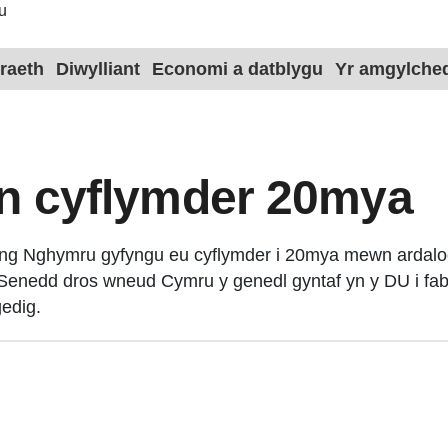
u
raeth
Diwylliant
Economi a datblygu
Yr amgylche
yn cyflymder 20mya
yng Nghymru gyfyngu eu cyflymder i 20mya mewn ardaloedd
d y Senedd dros wneud Cymru y genedl gyntaf yn y DU i fa
gedig.