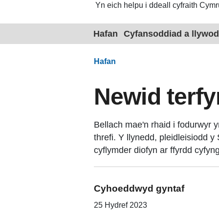
Yn eich helpu i ddeall cyfraith Cymr
Hafan
Cyfansoddiad a llywod
Hafan
Newid terf
Bellach mae'n rhaid i fodurwyr 
threfi. Y llynedd, pleidleisiod
cyflymder diofyn ar ffyrdd cyfyn
Cyhoeddwyd gyntaf
25 Hydref 2023