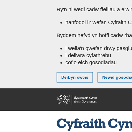
Ry'n ni wedi cadw ffeiliau a elwi
hanfodol i'r wefan Cyfraith 
Byddem hefyd yn hoffi cadw rhai 
i wella'n gwefan drwy gasgl
i deilwra cyfathrebu
cofio eich gosodiadau
Derbyn cwcis
Newid gosodi
Skip to main content