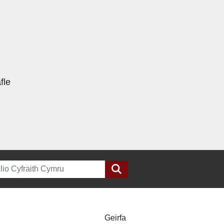
fle
h
Geirfa