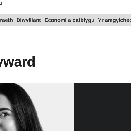
u
raeth
Diwylliant
Economi a datblygu
Yr amgylche
yward