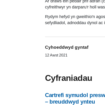
Ar draws ein pedair prif adran 
cyfreithwyr yn darparu'r holl wa
Rydym hefyd yn gweithio'n ago
sefydliadol, adnoddau dynol ac 
Cyhoeddwyd gyntaf
12 Awst 2021
Cyfraniadau
Cartrefi symudol presw
– breuddwyd ynteu