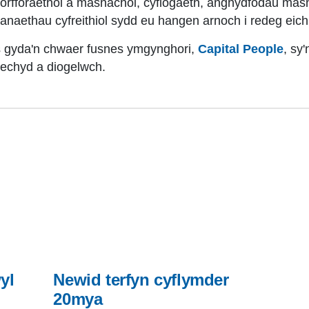
(corfforaethol a masnachol, cyflogaeth, anghydfodau masn
sanaethau cyfreithiol sydd eu hangen arnoch i redeg eich
s gyda'n chwaer fusnes ymgynghori,
Capital People
, sy
iechyd a diogelwch.
yl
Newid terfyn cyflymder
20mya