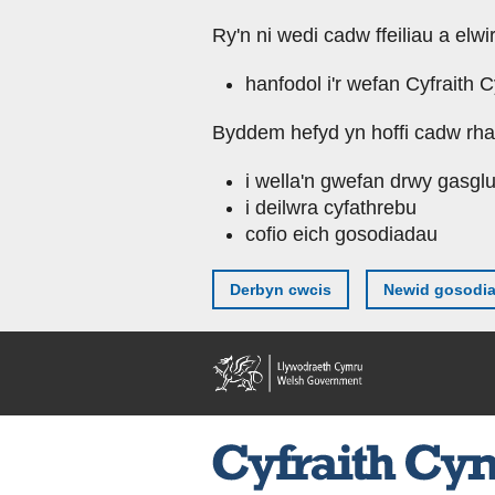
Ry'n ni wedi cadw ffeiliau a elwi
hanfodol i'r wefan Cyfraith 
Byddem hefyd yn hoffi cadw rhai 
i wella'n gwefan drwy gasgl
i deilwra cyfathrebu
cofio eich gosodiadau
Derbyn cwcis
Newid gosodi
Skip to main content