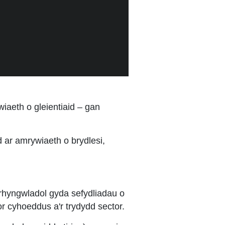
wiaeth o gleientiaid – gan
 ar amrywiaeth o brydlesi,
rhyngwladol gyda sefydliadau o
or cyhoeddus a'r trydydd sector.