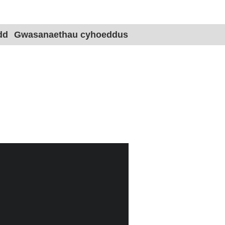
Site title 
dd
Gwasanaethau cyhoeddus