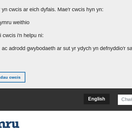
r yn cwcis ar eich dyfais. Mae'r cwcis hyn yn:
Cymru weithio
cwcis i'n helpu ni:
u ac adrodd gwybodaeth ar sut yr ydych yn defnyddio'r sa
adau cwcis
Searc
English