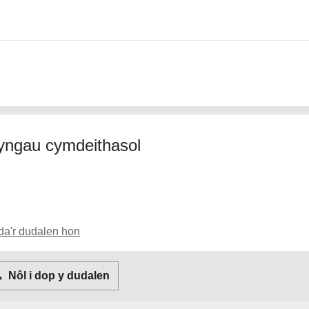
ryngau cymdeithasol
da'r dudalen hon
witter
Facebook
E-bost
Nôl i dop y dudalen