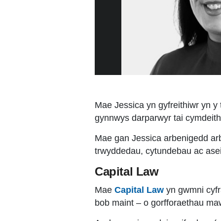
Mae Jessica yn gyfreithiwr yn y 
gynnwys darparwyr tai cymdeith
Mae gan Jessica arbenigedd arbe
trwyddedau, cytundebau ac ase
Capital Law
Mae
Capital Law
yn gwmni cyfra
bob maint – o gorfforaethau mawr