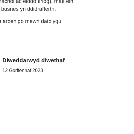
achol ac eiddo tiriog), mae ein
 busnes yn ddidrafferth.
'n arbenigo mewn datblygu
Diweddarwyd diwethaf
12 Gorffennaf 2023