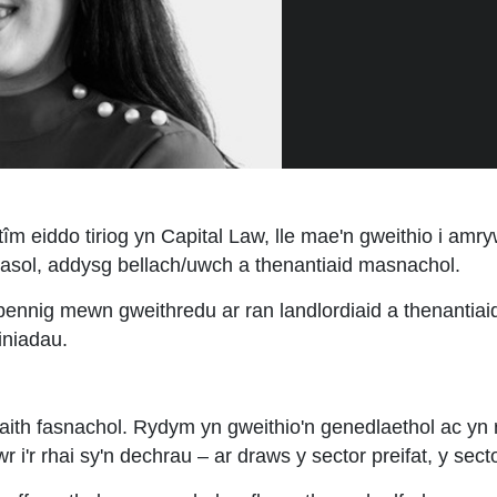
tîm eiddo tiriog yn Capital Law, lle mae'n gweithio i amry
asol, addysg bellach/uwch a thenantiaid masnachol.
nnig mewn gweithredu ar ran landlordiaid a thenantiaid
iniadau.
ith fasnachol. Rydym yn gweithio'n genedlaethol ac yn 
 i'r rhai sy'n dechrau – ar draws y sector preifat, y sect