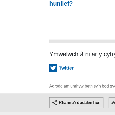
hunllef?
Ymwelwch â ni ar y cyf
Twitter
Adrodd am unrhyw beth sy'n bod gy
T
Rhannu’r dudalen hon