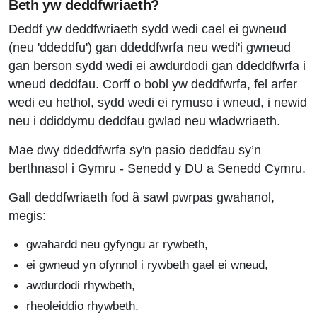
Beth yw deddfwriaeth?
Deddf yw deddfwriaeth sydd wedi cael ei gwneud
(neu 'ddeddfu') gan ddeddfwrfa neu wedi'i gwneud
gan berson sydd wedi ei awdurdodi gan ddeddfwrfa i
wneud deddfau. Corff o bobl yw deddfwrfa, fel arfer
wedi eu hethol, sydd wedi ei rymuso i wneud, i newid
neu i ddiddymu deddfau gwlad neu wladwriaeth.
Mae dwy ddeddfwrfa sy'n pasio deddfau sy’n
berthnasol i Gymru - Senedd y DU a Senedd Cymru.
Gall deddfwriaeth fod â sawl pwrpas gwahanol,
megis:
gwahardd neu gyfyngu ar rywbeth,
ei gwneud yn ofynnol i rywbeth gael ei wneud,
awdurdodi rhywbeth,
rheoleiddio rhywbeth,