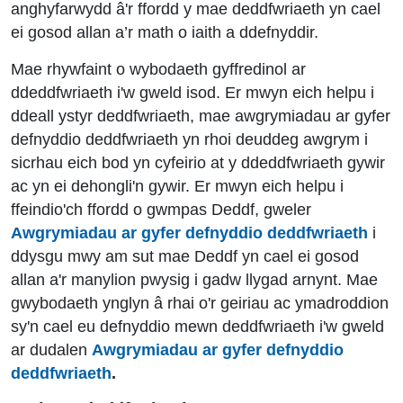
anghyfarwydd â'r ffordd y mae deddfwriaeth yn cael
ei gosod allan a’r math o iaith a ddefnyddir.
Mae rhywfaint o wybodaeth gyffredinol ar
ddeddfwriaeth i'w gweld isod. Er mwyn eich helpu i
ddeall ystyr deddfwriaeth, mae awgrymiadau ar gyfer
defnyddio deddfwriaeth yn rhoi deuddeg awgrym i
sicrhau eich bod yn cyfeirio at y ddeddfwriaeth gywir
ac yn ei dehongli'n gywir. Er mwyn eich helpu i
ffeindio'ch ffordd o gwmpas Deddf, gweler
Awgrymiadau ar gyfer defnyddio deddfwriaeth
i
ddysgu mwy am sut mae Deddf yn cael ei gosod
allan a'r manylion pwysig i gadw llygad arnynt. Mae
gwybodaeth ynglyn â rhai o'r geiriau ac ymadroddion
sy'n cael eu defnyddio mewn deddfwriaeth i'w gweld
ar dudalen
Awgrymiadau ar gyfer defnyddio
deddfwriaeth
.