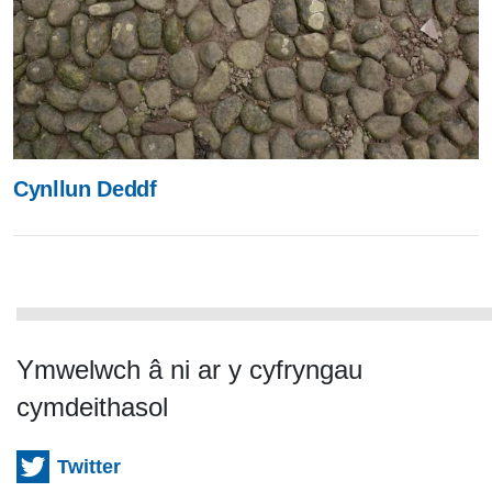
Cynllun Deddf
Ymwelwch â ni ar y cyfryngau
cymdeithasol
Twitter