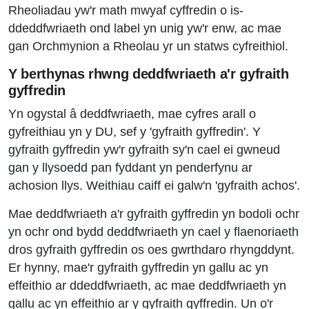
Rheoliadau yw'r math mwyaf cyffredin o is-
ddeddfwriaeth ond label yn unig yw'r enw, ac mae
gan Orchmynion a Rheolau yr un statws cyfreithiol.
Y berthynas rhwng deddfwriaeth a'r gyfraith
gyffredin
Yn ogystal â deddfwriaeth, mae cyfres arall o
gyfreithiau yn y DU, sef y 'gyfraith gyffredin'. Y
gyfraith gyffredin yw'r gyfraith sy'n cael ei gwneud
gan y llysoedd pan fyddant yn penderfynu ar
achosion llys. Weithiau caiff ei galw'n 'gyfraith achos'.
Mae deddfwriaeth a'r gyfraith gyffredin yn bodoli ochr
yn ochr ond bydd deddfwriaeth yn cael y flaenoriaeth
dros gyfraith gyffredin os oes gwrthdaro rhyngddynt.
Er hynny, mae'r gyfraith gyffredin yn gallu ac yn
effeithio ar ddeddfwriaeth, ac mae deddfwriaeth yn
gallu ac yn effeithio ar y gyfraith gyffredin. Un o'r