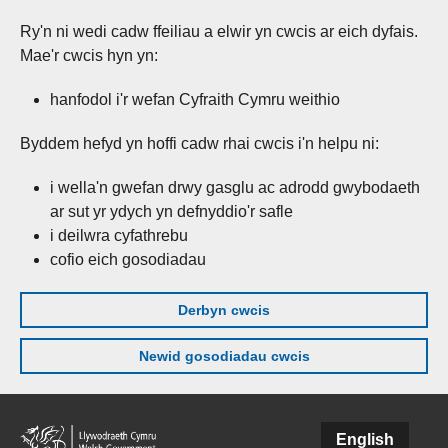
Ry'n ni wedi cadw ffeiliau a elwir yn cwcis ar eich dyfais.
Mae'r cwcis hyn yn:
hanfodol i'r wefan Cyfraith Cymru weithio
Byddem hefyd yn hoffi cadw rhai cwcis i'n helpu ni:
i wella'n gwefan drwy gasglu ac adrodd gwybodaeth
ar sut yr ydych yn defnyddio'r safle
i deilwra cyfathrebu
cofio eich gosodiadau
Derbyn cwcis
Newid gosodiadau cwcis
Skip to main content
English