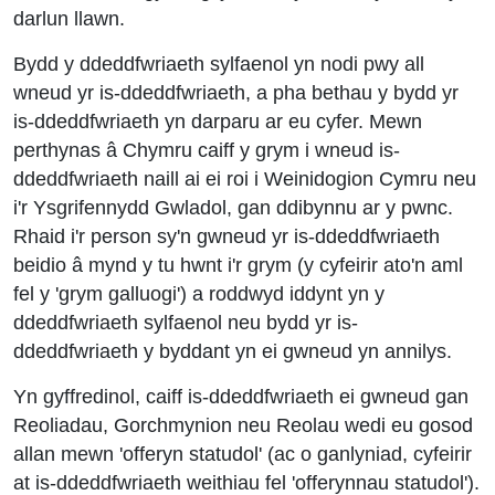
darlun llawn.
Bydd y ddeddfwriaeth sylfaenol yn nodi pwy all
wneud yr is-ddeddfwriaeth, a pha bethau y bydd yr
is-ddeddfwriaeth yn darparu ar eu cyfer. Mewn
perthynas â Chymru caiff y grym i wneud is-
ddeddfwriaeth naill ai ei roi i Weinidogion Cymru neu
i'r Ysgrifennydd Gwladol, gan ddibynnu ar y pwnc.
Rhaid i'r person sy'n gwneud yr is-ddeddfwriaeth
beidio â mynd y tu hwnt i'r grym (y cyfeirir ato'n aml
fel y 'grym galluogi') a roddwyd iddynt yn y
ddeddfwriaeth sylfaenol neu bydd yr is-
ddeddfwriaeth y byddant yn ei gwneud yn annilys.
Yn gyffredinol, caiff is-ddeddfwriaeth ei gwneud gan
Reoliadau, Gorchmynion neu Reolau wedi eu gosod
allan mewn 'offeryn statudol' (ac o ganlyniad, cyfeirir
at is-ddeddfwriaeth weithiau fel 'offerynnau statudol').