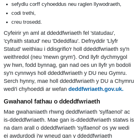
sefydlu corff cyhoeddus neu raglen llywodraeth,
codi trethi,
creu trosedd.
Cyfeirir yn aml at ddeddfwriaeth fel 'statudau',
'cyfraith statud' neu 'Ddeddfau'. Defnyddir 'Llyfr
Statud' weithiau i ddisgrifio'r holl ddeddfwriaeth sy'n
weithredol (neu 'mewn grym'). Ond llyfr dychmygol
yw hwn, fodd bynnag, gan nad oes un llyfr yn bodoli
sy'n cynnwys holl ddeddfwriaeth y DU neu Gymru.
Serch hynny, mae holl ddeddfwriaeth y DU a Chymru
wedi'i chyhoeddi ar wefan
deddfwriaeth.gov.uk.
Gwahanol fathau o ddeddfwriaeth
Mae gwahaniaeth rhwng deddfwriaeth 'sylfaenol' ac
is-ddeddfwriaeth. Mae gan is-ddeddfwriaeth statws is
na darn arall o ddeddfwriaeth 'sylfaenol' os yw wedi
ei awdurdodi i'w wneud gan y ddeddfwriaeth