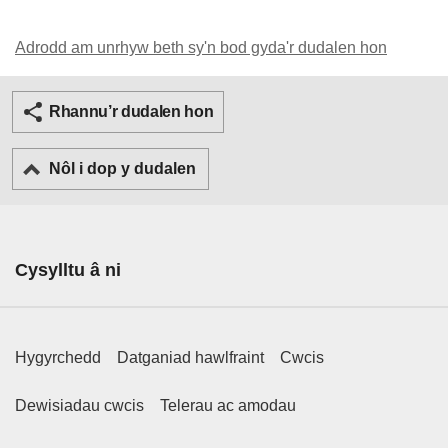
Adrodd am unrhyw beth sy'n bod gyda'r dudalen hon
Twitter
Facebook
Rhannu’r dudalen hon
Nôl i dop y dudalen
Cysylltu â ni
Footer Primary Links
Hygyrchedd
Datganiad hawlfraint
Cwcis
Footer Secondary Links
Dewisiadau cwcis
Telerau ac amodau