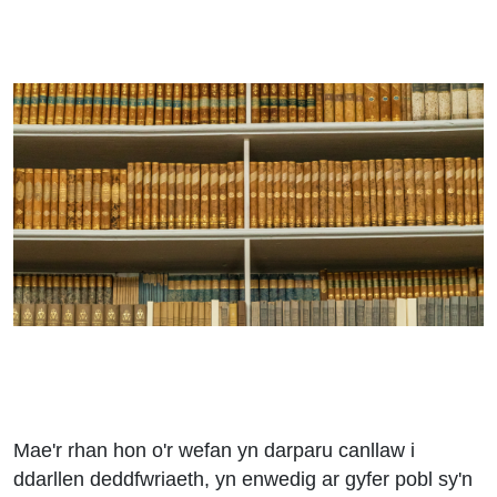
Mae'r rhan hon o'r wefan yn darparu canllaw i
ddarllen deddfwriaeth, yn enwedig ar gyfer pobl sy'n