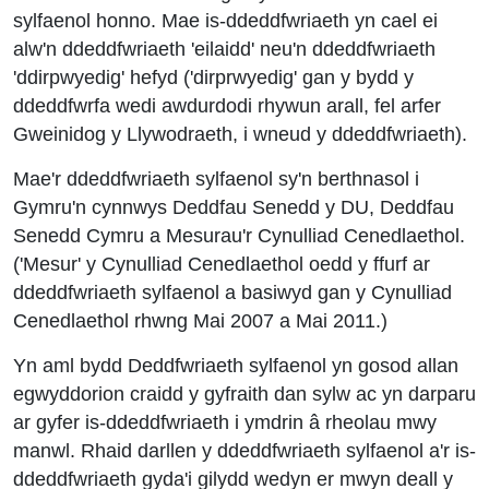
sylfaenol honno. Mae is-ddeddfwriaeth yn cael ei
alw'n ddeddfwriaeth 'eilaidd' neu'n ddeddfwriaeth
'ddirpwyedig' hefyd ('dirprwyedig' gan y bydd y
ddeddfwrfa wedi awdurdodi rhywun arall, fel arfer
Gweinidog y Llywodraeth, i wneud y ddeddfwriaeth).
Mae'r ddeddfwriaeth sylfaenol sy'n berthnasol i
Gymru'n cynnwys Deddfau Senedd y DU, Deddfau
Senedd Cymru a Mesurau'r Cynulliad Cenedlaethol.
('Mesur' y Cynulliad Cenedlaethol oedd y ffurf ar
ddeddfwriaeth sylfaenol a basiwyd gan y Cynulliad
Cenedlaethol rhwng Mai 2007 a Mai 2011.)
Yn aml bydd Deddfwriaeth sylfaenol yn gosod allan
egwyddorion craidd y gyfraith dan sylw ac yn darparu
ar gyfer is-ddeddfwriaeth i ymdrin â rheolau mwy
manwl. Rhaid darllen y ddeddfwriaeth sylfaenol a'r is-
ddeddfwriaeth gyda'i gilydd wedyn er mwyn deall y